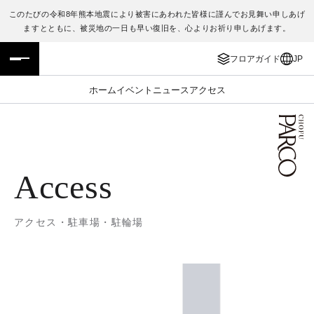
このたびの令和8年熊本地震により被害にあわれた皆様に謹んでお見舞い申しあげ
ますとともに、被災地の一日も早い復旧を、心よりお祈り申しあげます。
フロアガイド
ENGLISH
フロアガイド
JP
施設案内・アクセス
繁体字
ホーム
イベント
ニュース
アクセス
イベント・ポップアップ
簡体字
ニュース
한국어
Access
レストラン・カフェ
ภาษาไทย
TAX FREE
日本語
アクセス・駐車場・駐輪場
PARCOメンバーズ
JP