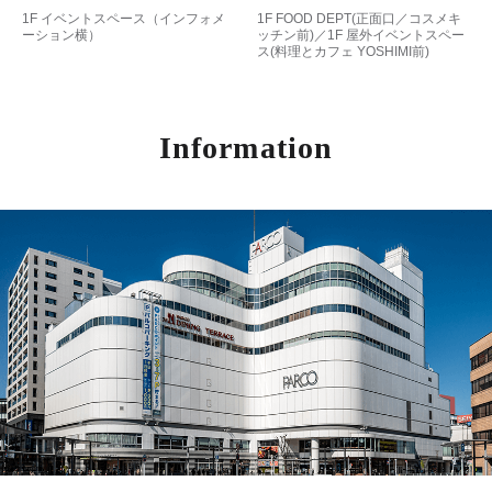
1F イベントスペース（インフォメ
1F FOOD DEPT(正面口／コスメキ
ーション横）​
ッチン前)／1F 屋外イベントスペー
ス(料理とカフェ YOSHIMI前)
Information