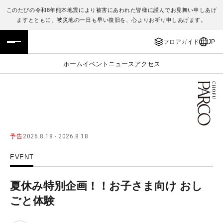
このたびの令和8年熊本地震により被害にあわれた皆様に謹んでお見舞い申しあげ
ますとともに、被災地の一日も早い復旧を、心よりお祈り申しあげます。
フロアガイド
ENGLISH
フロアガイド
JP
施設案内・アクセス
繁体字
ホーム
イベント
ニュース
アクセス
イベント・ポップアップ
簡体字
ニュース
한국어
レストラン・カフェ
ภาษาไทย
予告
2026.8.18 - 2026.8.18
TAX FREE
日本語
EVENT
PARCOメンバーズ
夏休み特別企画！！お子さま向け おし
ごと体験
JP