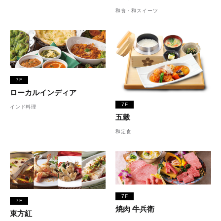
和食・和スイーツ
7F
ローカルインディア
7F
インド料理
五穀
和定食
7F
7F
焼肉 牛兵衛
東方紅