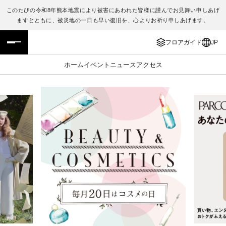
このたびの令和8年熊本地震により被害にあわれた皆様に謹んでお見舞い申しあげ
ますとともに、被災地の一日も早い復旧を、心よりお祈り申しあげます。
フロアガイド
ENGLISH
フロアガイド
JP
施設案内・アクセス
繁体字
ホーム
イベント
ニュース
アクセス
イベント・ポップアップ
簡体字
ニュース
한국어
レストラン・カフェ
ภาษาไทย
TAX FREE
日本語
PARCOメンバーズ
JP