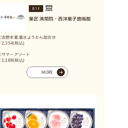
B1F
菓匠 清閑院・西洋菓子鹿鳴館
①吉野本葛 葛水ようかん詰合せ
￥2,354(税込)
②サマーアソート
￥1,188(税込)
MORE