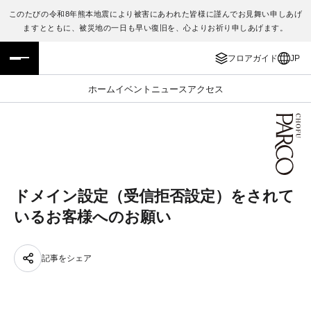
このたびの令和8年熊本地震により被害にあわれた皆様に謹んでお見舞い申しあげ
ますとともに、被災地の一日も早い復旧を、心よりお祈り申しあげます。
フロアガイド
ENGLISH
フロアガイド
JP
施設案内・アクセス
繁体字
ホーム
イベント
ニュース
アクセス
イベント・ポップアップ
簡体字
ニュース
한국어
レストラン・カフェ
ภาษาไทย
ドメイン設定（受信拒否設定）をされて
TAX FREE
日本語
いるお客様へのお願い
PARCOメンバーズ
記事をシェア
JP