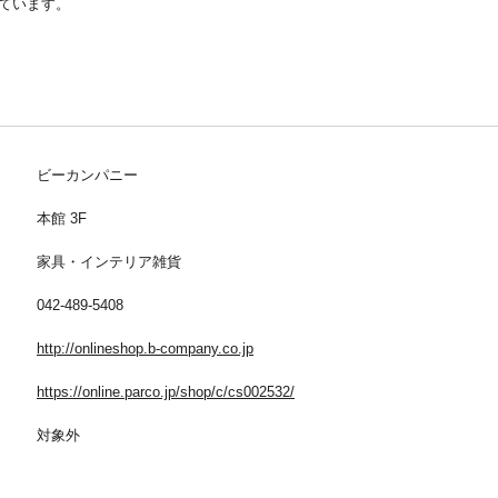
ています。
ビーカンパニー
本館 3F
家具・インテリア雑貨
042-489-5408
http://onlineshop.b-company.co.jp
https://online.parco.jp/shop/c/cs002532/
対象外