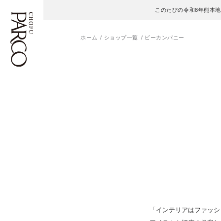
このたびの令和8年熊本
ホーム
ショップ一覧
ビーカンパニー
フロアガイド
ENGLISH
施設案内・アクセス
繁体字
イベント・ポップアップ
簡体字
ニュース
한국어
レストラン・カフェ
ภาษาไทย
TAX FREE
日本語
「インテリアはファッシ