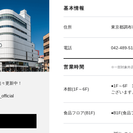
基本情報
住所
東京都調布市
電話
042-489-51
営業時間
※一部対象外
続々更新中！
●1F～6F 
本館(1F～6F)
ございます
official
食品フロア(B1F)
●B1F(食品