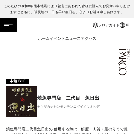
このたびの令和8年熊本地震により被害にあわれた皆様に謹んでお見舞い申しあげ
ますとともに、被災地の一日も早い復旧を、心よりお祈り申しあげます。
フロアガイド
ENGLISH
フロアガイド
JP
施設案内・アクセス
繁体字
ホーム
イベント
ニュース
アクセス
イベント・ポップアップ
簡体字
ニュース
한국어
レストラン・カフェ
ภาษาไทย
本館 B1F
TAX FREE
日本語
焼魚専門店 二代目 魚日出
ヤキザカナセンモンテンニダイメウオヒデ
PARCOメンバーズ
JP
焼魚専門店二代目魚日出の 使用する魚は、鮮度・肉質・脂のりまで厳