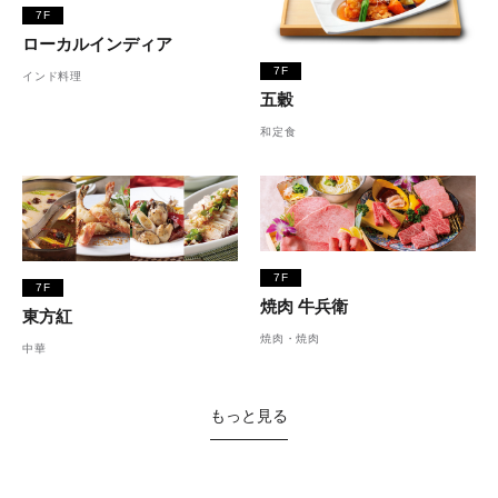
7F
ローカルインディア
7F
インド料理
五穀
和定食
7F
7F
焼肉 牛兵衛
東方紅
焼肉・焼肉
中華
もっと見る