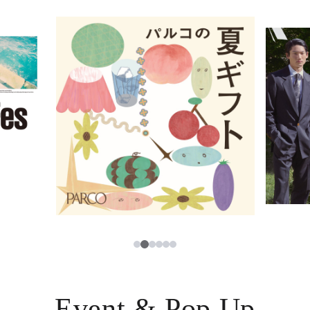
イベント・ポップアップ
簡体字
ニュース
한국어
レストラン・カフェ
ภาษาไทย
TAX FREE
日本語
PARCOメンバーズ
JP
2
1
3
4
5
6
Event & Pop Up