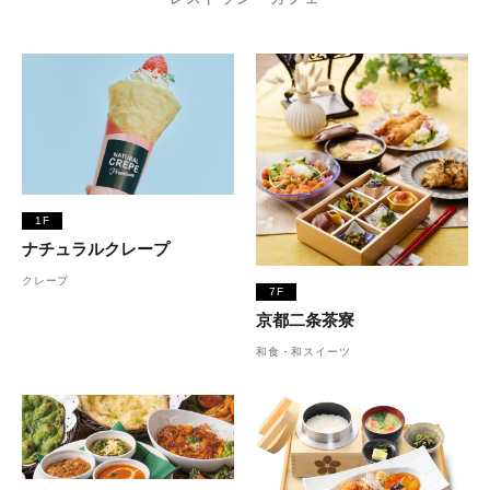
1F
ナチュラルクレープ
クレープ
7F
京都二条茶寮
和食・和スイーツ