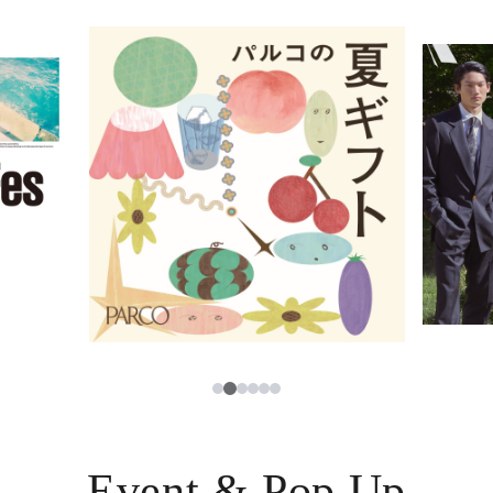
イベント・ポップアップ
簡体字
ニュース
한국어
レストラン・カフェ
ภาษาไทย
TAX FREE
日本語
PARCOメンバーズ
JP
2
1
3
4
5
6
Event & Pop Up