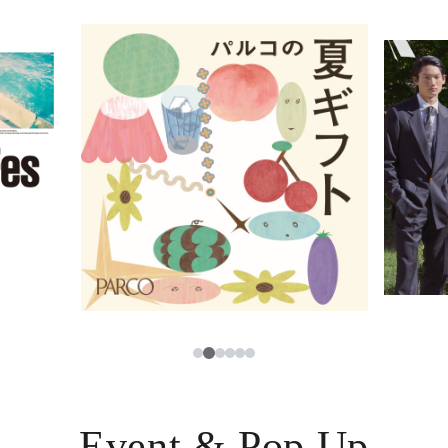
イベント・ポップアップ
簡体字
ニュース
한국어
レストラン・カフェ
ภาษาไทย
TAX FREE
日本語
PARCOメンバーズ
JP
2
1
3
4
5
6
Event & Pop Up