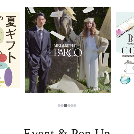
イベント・ポップアップ
簡体字
ニュース
한국어
レストラン・カフェ
ภาษาไทย
TAX FREE
日本語
PARCOメンバーズ
JP
3
1
2
4
5
6
Event & Pop Up