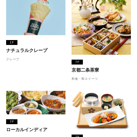
1F
ナチュラルクレープ
クレープ
7F
京都二条茶寮
和食・和スイーツ
7F
ローカルインディア
7F