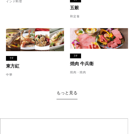
インド料理
五穀
和定食
7F
7F
焼肉 牛兵衛
東方紅
焼肉・焼肉
中華
もっと見る