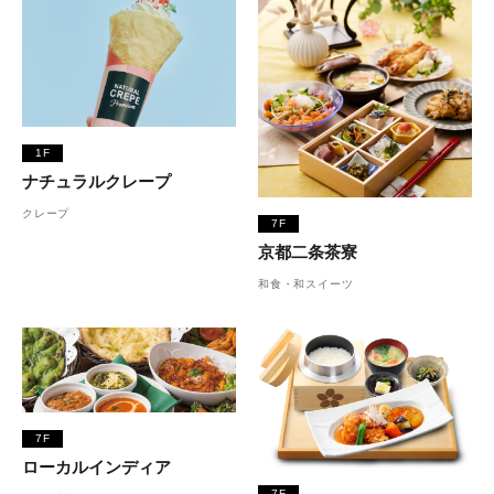
1F
ナチュラルクレープ
クレープ
7F
京都二条茶寮
和食・和スイーツ
7F
ローカルインディア
7F