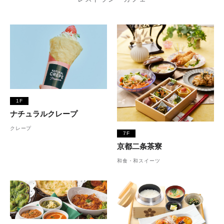
1F
ナチュラルクレープ
クレープ
7F
京都二条茶寮
和食・和スイーツ