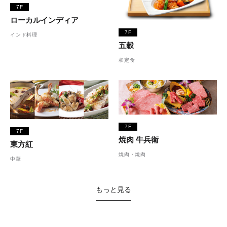
7F
ローカルインディア
7F
インド料理
五穀
和定食
7F
7F
焼肉 牛兵衛
東方紅
焼肉・焼肉
中華
もっと見る