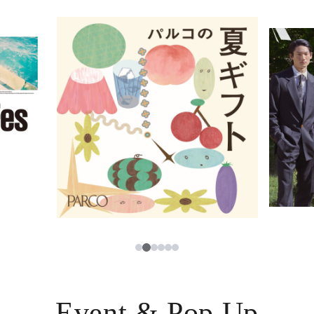
イベント・ポップアップ
簡体字
ニュース
한국어
レストラン・カフェ
ภาษาไทย
TAX FREE
日本語
PARCOメンバーズ
JP
2
1
3
4
5
6
Event & Pop Up