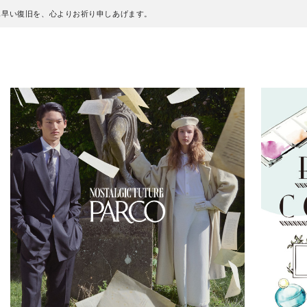
も早い復旧を、心よりお祈り申しあげます。