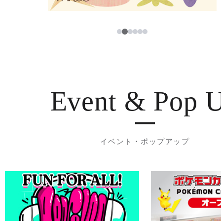
2
1
3
4
5
6
Event & Pop 
イベント・ポップアップ