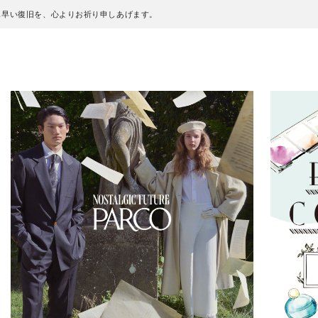
も早い復旧を、心よりお祈り申しあげます。