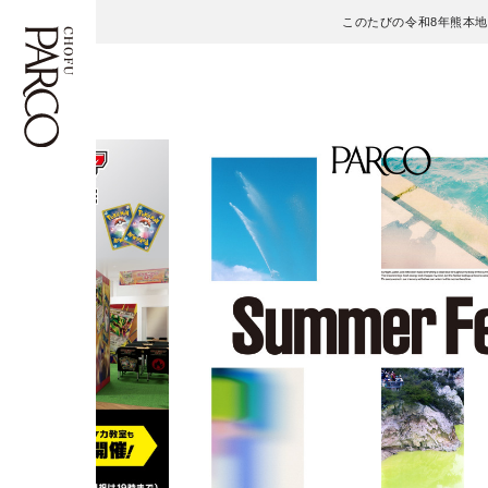
このたびの令和8年熊本
フロアガイド
ENGLISH
施設案内・アクセス
繁体字
イベント・ポップアップ
簡体字
ニュース
한국어
レストラン・カフェ
ภาษาไทย
TAX FREE
日本語