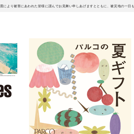
地震により被害にあわれた皆様に謹んでお見舞い申しあげますとともに、被災地の一日