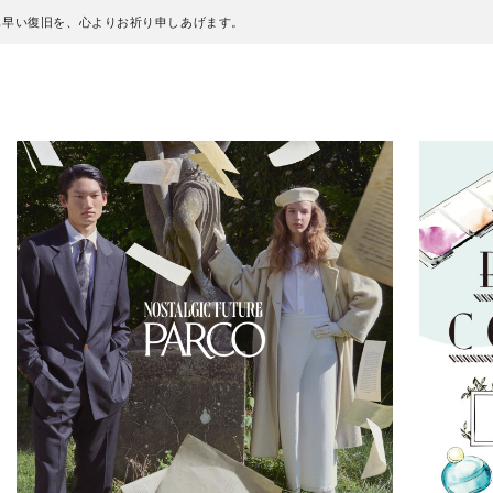
も早い復旧を、心よりお祈り申しあげます。