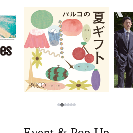
イベント・ポップアップ
簡体字
ニュース
한국어
レストラン・カフェ
ภาษาไทย
TAX FREE
日本語
PARCOメンバーズ
JP
2
1
3
4
5
6
Event & Pop Up