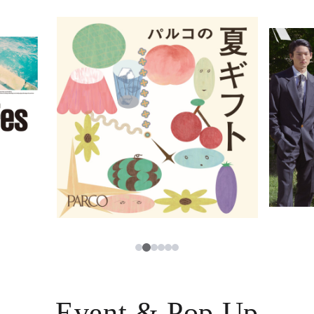
イベント・ポップアップ
簡体字
ニュース
한국어
レストラン・カフェ
ภาษาไทย
TAX FREE
日本語
PARCOメンバーズ
JP
2
1
3
4
5
6
Event & Pop Up