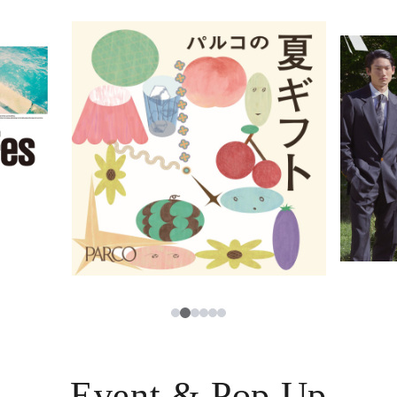
イベント・ポップアップ
簡体字
ニュース
한국어
レストラン・カフェ
ภาษาไทย
TAX FREE
日本語
PARCOメンバーズ
JP
2
1
3
4
5
6
Event & Pop Up