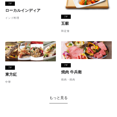
7F
ローカルインディア
7F
インド料理
五穀
和定食
7F
7F
焼肉 牛兵衛
東方紅
焼肉・焼肉
中華
もっと見る