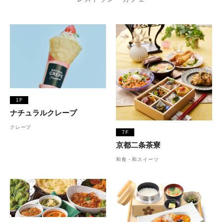
1F
ナチュラルクレープ
クレープ
7F
京都二条茶寮
和食・和スイーツ