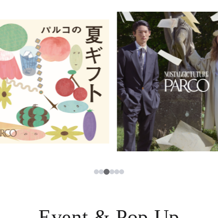
イベント・ポップアップ
簡体字
ニュース
한국어
レストラン・カフェ
ภาษาไทย
TAX FREE
日本語
PARCOメンバーズ
JP
3
1
2
4
5
6
Event & Pop Up