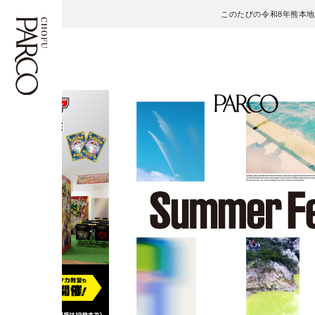
このたびの令和8年熊本
フロアガイド
ENGLISH
施設案内・アクセス
繁体字
イベント・ポップアップ
簡体字
ニュース
한국어
レストラン・カフェ
ภาษาไทย
TAX FREE
日本語