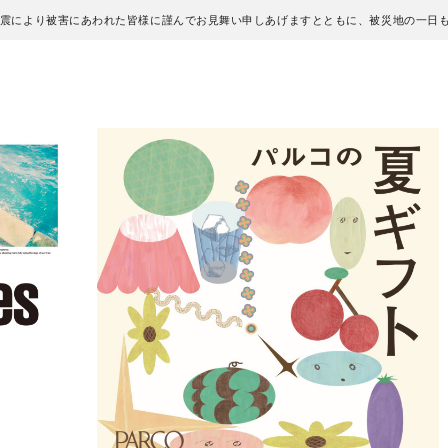
地震により被害にあわれた皆様に謹んでお見舞い申しあげますとともに、被災地の一日