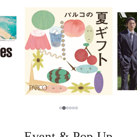
イベント・ポップアップ
簡体字
ニュース
한국어
レストラン・カフェ
ภาษาไทย
TAX FREE
日本語
PARCOメンバーズ
JP
2
1
3
4
5
6
Event & Pop Up