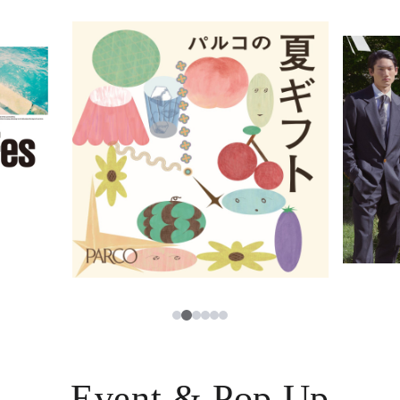
イベント・ポップアップ
簡体字
ニュース
한국어
レストラン・カフェ
ภาษาไทย
TAX FREE
日本語
PARCOメンバーズ
JP
2
1
3
4
5
6
Event & Pop Up