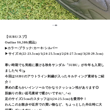
5
1
2
3
4
【SUBU/スブ】
Outline ¥6,380(税込)
▶︎カラー:ブラック/カーキ/シルバー
▶︎サイズ:0(22-23.5cm)/1(24-25.5cm)/2(26-27.5cm)/3(28-29.5cm)
寒い時期でも気軽に履ける秋冬サンダル「SUBU」が今年も入荷し
ました٩( ᐛ )و
今回はSUBUのアウトライン刺繍が入ったキルティング素材をご紹
介！
厚めの柔らかいインソールでかなりクッション性があります◎
肌触りの良い起毛素材で暖かいですd(^_^o)
足のサイズ25cmのスタッフは1(24-25.5cm)を愛用中！
わんこのお散歩や近所での買い物など、ちょっとした外出時に大