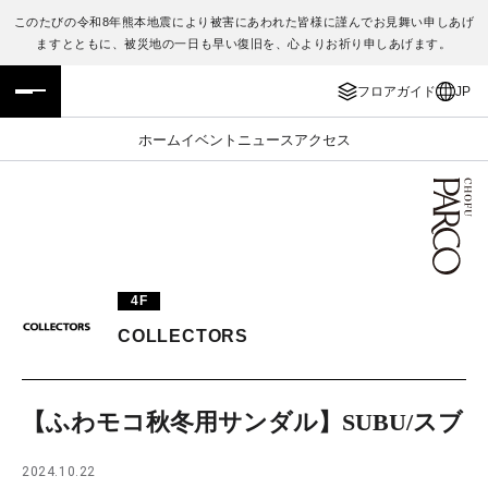
このたびの令和8年熊本地震により被害にあわれた皆様に謹んでお見舞い申しあげ
ますとともに、被災地の一日も早い復旧を、心よりお祈り申しあげます。
フロアガイド
ENGLISH
フロアガイド
JP
施設案内・アクセス
繁体字
ホーム
イベント
ニュース
アクセス
イベント・ポップアップ
簡体字
ニュース
한국어
レストラン・カフェ
ภาษาไทย
4F
TAX FREE
日本語
COLLECTORS
PARCOメンバーズ
【ふわモコ秋冬用サンダル】SUBU/スブ
JP
2024.10.22