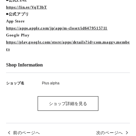
◾️公式LINE
https://lin.ee/VqT3bT
◾️公式アプリ
App Store
https://apps.apple.com/jp/app/m-closet/id6479515711
Google Play
https://play.google.com/store/apps/details?id=com.maggy.membe
rs
Shop Information
ショップ名
Plus alpha
ショップ詳細を見る
前のページへ
次のページへ