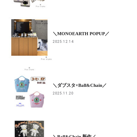
＼MONOEARTH POPUP／
2025.12.14
＼ダブスタ×Ball&Chain／
2025.11.20
＼Ball&Chain 新作／