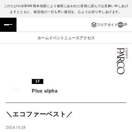
このたびの令和8年熊本地震により被害にあわれた皆様に謹んでお見舞い申しあげ
ますとともに、被災地の一日も早い復旧を、心よりお祈り申しあげます。
フロアガイド
ENGLISH
フロアガイド
JP
施設案内・アクセス
繁体字
ホーム
イベント
ニュース
アクセス
イベント・ポップアップ
簡体字
ニュース
한국어
レストラン・カフェ
ภาษาไทย
1F
TAX FREE
日本語
Plus alpha
PARCOメンバーズ
＼エコファーベスト／
JP
2024.10.29