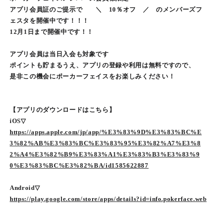
アプリ会員証のご提示で ＼ 10％オフ ／ のメンバーズフ
ェスタを開催中です！！！
12月1日まで開催中です！！
アプリ会員は当日入会も対象です
ポイントも貯まるうえ、アプリの登録や利用は無料ですので、
是非この機会にポーカーフェイスをお楽しみください！
【アプリのダウンロードはこちら】
iOS▽
https://apps.apple.com/jp/app/%E3%83%9D%E3%83%BC%E
3%82%AB%E3%83%BC%E3%83%95%E3%82%A7%E3%8
2%A4%E3%82%B9%E3%83%A1%E3%83%B3%E3%83%9
0%E3%83%BC%E3%82%BA/id1585622887
Android▽
https://play.google.com/store/apps/details?id=info.pokerface.web