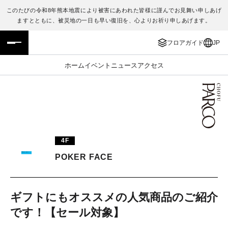
このたびの令和8年熊本地震により被害にあわれた皆様に謹んでお見舞い申しあげ
ますとともに、被災地の一日も早い復旧を、心よりお祈り申しあげます。
フロアガイド
ENGLISH
フロアガイド
JP
施設案内・アクセス
繁体字
ホーム
イベント
ニュース
アクセス
イベント・ポップアップ
簡体字
ニュース
한국어
レストラン・カフェ
ภาษาไทย
4F
TAX FREE
日本語
POKER FACE
PARCOメンバーズ
ギフトにもオススメの人気商品のご紹介
です！【セール対象】
JP