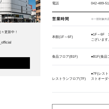
電話
042-489-51
営業時間
※一部対象外
続々更新中！
●1F～6F 
本館(1F～6F)
ございます
official
食品フロア(B1F)
●B1F(食品
●7F(レス
レストランフロア(7F)
ストオーダ