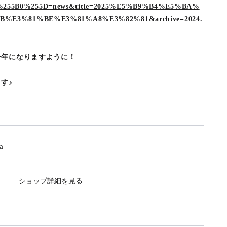
ries%255B0%255D=news&title=2025%E5%B9%B4%E5%BA%
%E3%81%BE%E3%81%A8%E3%82%81&archive=2024.
一年になりますように！
す♪
tea
ショップ詳細を見る