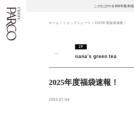
このたびの令和8年熊本
ホーム
ショップニュース
2025年度福袋速報！
フロアガイド
ENGLISH
2F
nana's green tea
施設案内・アクセス
繁体字
イベント・ポップアップ
簡体字
2025年度福袋速報！
ニュース
한국어
2025.01.04
レストラン・カフェ
ภาษาไทย
TAX FREE
日本語