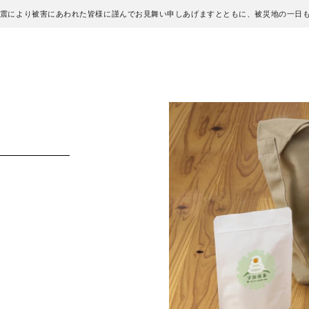
地震により被害にあわれた皆様に謹んでお見舞い申しあげますとともに、被災地の一日