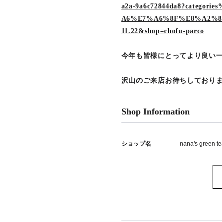
a2a-9a6c72844da8?catego
A6%E7%A6%8F%E8%A2%8B
11.22&shop=chofu-parco
今年も皆様にとってより良い
沢山のご来店お待ちしておりま
Shop Information
ショップ名
nana's green 