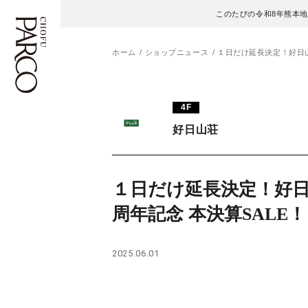
このたびの令和8年熊本
ホーム
ショップニュース
１日だけ延長決定！好日山
フロアガイド
ENGLISH
4F
好日山荘
施設案内・アクセス
繁体字
イベント・ポップアップ
簡体字
１日だけ延長決定！好日山
ニュース
한국어
周年記念 本決算SALE
レストラン・カフェ
ภาษาไทย
2025.06.01
TAX FREE
日本語