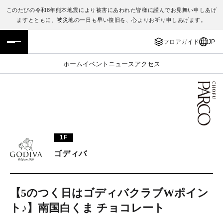
このたびの令和8年熊本地震により被害にあわれた皆様に謹んでお見舞い申しあげ
ますとともに、被災地の一日も早い復旧を、心よりお祈り申しあげます。
フロアガイド
ENGLISH
フロアガイド
JP
施設案内・アクセス
繁体字
ホーム
イベント
ニュース
アクセス
イベント・ポップアップ
簡体字
ニュース
한국어
レストラン・カフェ
ภาษาไทย
1F
TAX FREE
日本語
ゴディバ
PARCOメンバーズ
【5のつく日はゴディバクラブWポイン
ト♪】南国白くま チョコレート
JP