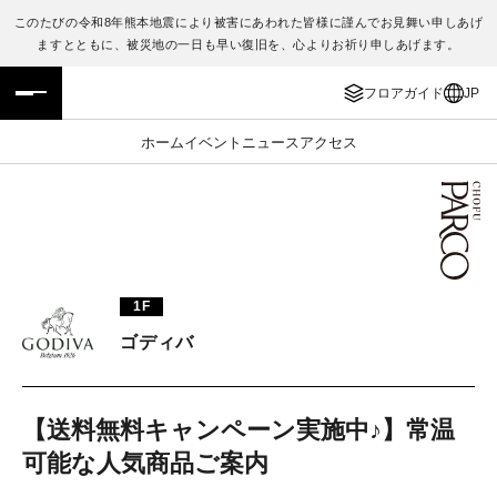
このたびの令和8年熊本地震により被害にあわれた皆様に謹んでお見舞い申しあげ
ますとともに、被災地の一日も早い復旧を、心よりお祈り申しあげます。
フロアガイド
ENGLISH
フロアガイド
JP
施設案内・アクセス
繁体字
ホーム
イベント
ニュース
アクセス
イベント・ポップアップ
簡体字
ニュース
한국어
レストラン・カフェ
ภาษาไทย
1F
TAX FREE
日本語
ゴディバ
PARCOメンバーズ
【送料無料キャンペーン実施中♪】常温
可能な人気商品ご案内
JP