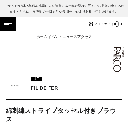
このたびの令和8年熊本地震により被害にあわれた皆様に謹んでお見舞い申しあげ
ますとともに、被災地の一日も早い復旧を、心よりお祈り申しあげます。
フロアガイド
ENGLISH
フロアガイド
JP
施設案内・アクセス
繁体字
ホーム
イベント
ニュース
アクセス
イベント・ポップアップ
簡体字
ニュース
한국어
レストラン・カフェ
ภาษาไทย
1F
TAX FREE
日本語
FIL DE FER
PARCOメンバーズ
綿刺繍ストライプタッセル付きブラウ
ス
JP