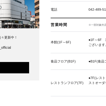
電話
042-489-51
営業時間
※一部対象外
続々更新中！
●1F～6F 
本館(1F～6F)
ございます
official
食品フロア(B1F)
●B1F(食品
●7F(レス
レストランフロア(7F)
ストオーダ