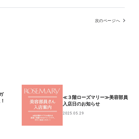
次のページへ
ガ
≪３階ローズマリー≫美容部員
定！
入店日のお知らせ
2025.05.29