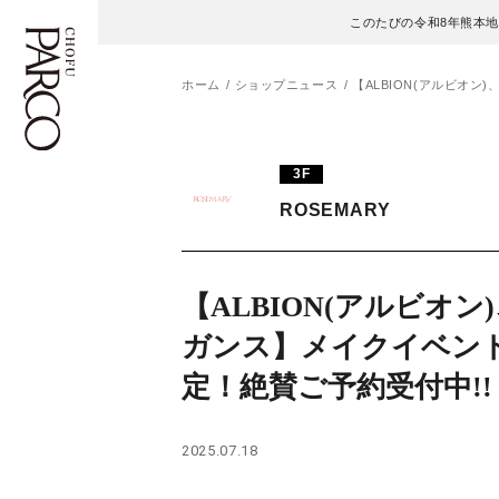
このたびの令和8年熊本
ホーム
ショップニュース
【ALBION(アルビオ
フロアガイド
ENGLISH
3F
ROSEMARY
施設案内・アクセス
繁体字
イベント・ポップアップ
簡体字
【ALBION(アルビオン
ニュース
한국어
ガンス】メイクイベン
定！絶賛ご予約受付中!!
レストラン・カフェ
ภาษาไทย
TAX FREE
日本語
2025.07.18