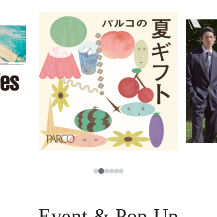
イベント・ポップアップ
簡体字
ニュース
한국어
レストラン・カフェ
ภาษาไทย
TAX FREE
日本語
PARCOメンバーズ
JP
2
1
3
4
5
6
Event & Pop Up