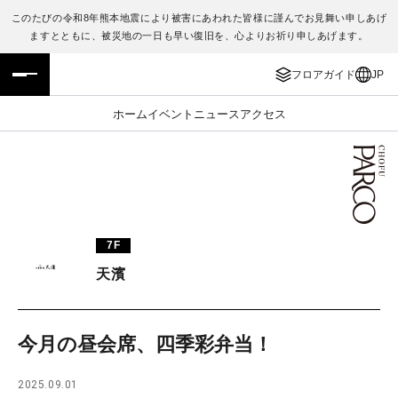
このたびの令和8年熊本地震により被害にあわれた皆様に謹んでお見舞い申しあげ
ますとともに、被災地の一日も早い復旧を、心よりお祈り申しあげます。
フロアガイド
ENGLISH
フロアガイド
JP
施設案内・アクセス
繁体字
ホーム
イベント
ニュース
アクセス
イベント・ポップアップ
簡体字
ニュース
한국어
レストラン・カフェ
ภาษาไทย
7F
TAX FREE
日本語
天濱
PARCOメンバーズ
今月の昼会席、四季彩弁当！
JP
2025.09.01