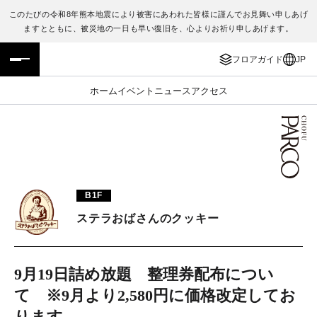
このたびの令和8年熊本地震により被害にあわれた皆様に謹んでお見舞い申しあげ
ますとともに、被災地の一日も早い復旧を、心よりお祈り申しあげます。
フロアガイド
ENGLISH
フロアガイド
JP
施設案内・アクセス
繁体字
ホーム
イベント
ニュース
アクセス
イベント・ポップアップ
簡体字
ニュース
한국어
レストラン・カフェ
ภาษาไทย
B1F
TAX FREE
日本語
ステラおばさんのクッキー
PARCOメンバーズ
9月19日詰め放題 整理券配布につい
て ※9月より2,580円に価格改定してお
JP
ります