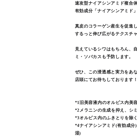
速攻型ナイアシンアミド複合体(
有効成分「ナイアシンアミド」
真皮のコラーゲン産生を促進
するっと伸び広がるテクスチャ
見えているシワはもちろん、
ミ・ソバカスも予防します。
ぜひ、この浸透感と実力をあ
店頭にてお待ちしております
*1旧美容液内のオルビス内美容液
*2メラニンの生成を抑え、シ
*3オルビス内のふきとりを除
*4ナイアシンアミド(有効成
湿)