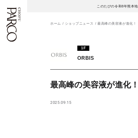
このたびの令和8年熊本
ホーム
ショップニュース
最高峰の美容液が進化！
フロアガイド
ENGLISH
1F
ORBIS
施設案内・アクセス
繁体字
イベント・ポップアップ
簡体字
最高峰の美容液が進化
ニュース
한국어
2025.09.15
レストラン・カフェ
ภาษาไทย
TAX FREE
日本語