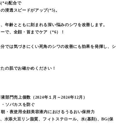
*4)配合で
の浸透スピードがアップ(*5)。
し、年齢とともに刻まれる深い悩みのシワを改善します。
ーで、全顔・首までケア（*6）！
自分では気づきにくい死角のシワの改善にも効果を発揮し、シ
なたの肌でお確かめください！
！
部門売上個数（2024年１月～2024年12月）
ミ・ソバカスを防ぐ
く朝・夜使用全顔美容液内におけるうるおい保持力
分)、水添大豆リン脂質、フィトステロール、水(基剤)、BG(保