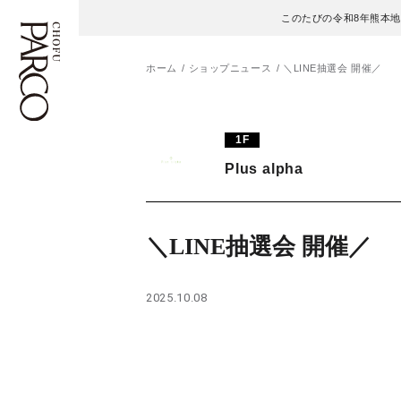
このたびの令和8年熊本
ホーム
ショップニュース
＼LINE抽選会 開催／
フロアガイド
ENGLISH
1F
Plus alpha
施設案内・アクセス
繁体字
イベント・ポップアップ
簡体字
＼LINE抽選会 開催／
ニュース
한국어
2025.10.08
レストラン・カフェ
ภาษาไทย
TAX FREE
日本語