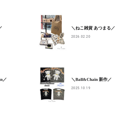
／
＼ねこ雑貨 あつまる／
2026.02.20
in／
＼Ball&Chain 新作／
2025.10.19