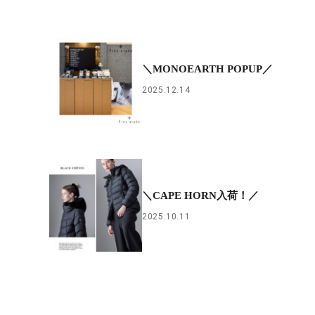
＼MONOEARTH POPUP／
2025.12.14
＼CAPE HORN入荷！／
2025.10.11