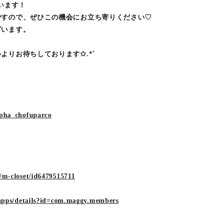
います！
ですので、ぜひこの機会にお立ち寄りください♡
ざいます。
よりお待ちしております✩.*˚
lpha_chofuparco
/m-closet/id6479515711
e/apps/details?id=com.maggy.members