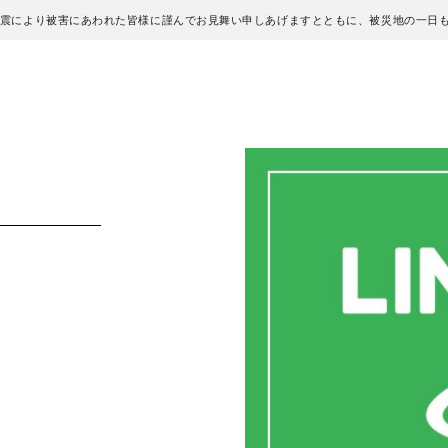
地震により被害にあわれた皆様に謹んでお見舞い申しあげますとともに、被災地の一日