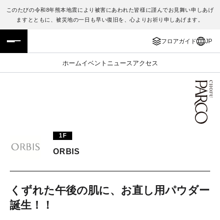
このたびの令和8年熊本地震により被害にあわれた皆様に謹んでお見舞い申しあげ
ますとともに、被災地の一日も早い復旧を、心よりお祈り申しあげます。
フロアガイド
ENGLISH
フロアガイド
JP
施設案内・アクセス
繁体字
ホーム
イベント
ニュース
アクセス
イベント・ポップアップ
簡体字
ニュース
한국어
レストラン・カフェ
ภาษาไทย
1F
TAX FREE
日本語
ORBIS
PARCOメンバーズ
くずれた午後の肌に、お直し用パウダー
誕生！！
JP