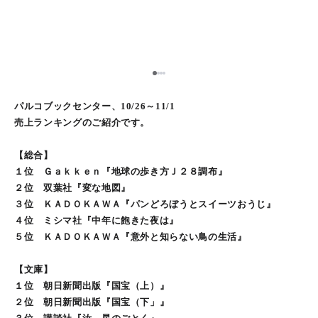
1
2
3
4
パルコブックセンター、10/26～11/1
売上ランキングのご紹介です。
【総合】
１位 Ｇａｋｋｅｎ『地球の歩き方Ｊ２８調布』
２位 双葉社『変な地図』
３位 ＫＡＤＯＫＡＷＡ『パンどろぼうとスイーツおうじ』
４位 ミシマ社『中年に飽きた夜は』
５位 ＫＡＤＯＫＡＷＡ『意外と知らない鳥の生活』
【文庫】
１位 朝日新聞出版『国宝（上）』
２位 朝日新聞出版『国宝（下」』