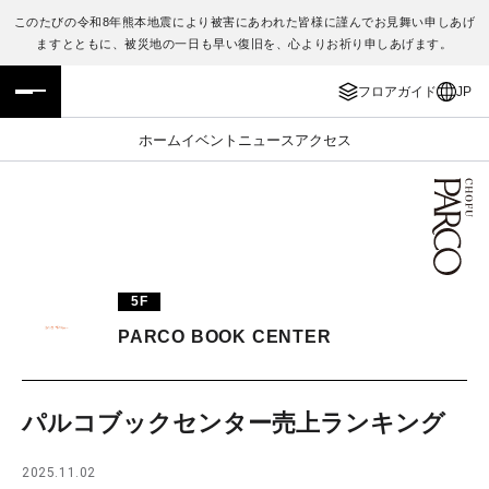
このたびの令和8年熊本地震により被害にあわれた皆様に謹んでお見舞い申しあげ
ますとともに、被災地の一日も早い復旧を、心よりお祈り申しあげます。
フロアガイド
ENGLISH
フロアガイド
JP
施設案内・アクセス
繁体字
ホーム
イベント
ニュース
アクセス
イベント・ポップアップ
簡体字
ニュース
한국어
レストラン・カフェ
ภาษาไทย
5F
TAX FREE
日本語
PARCO BOOK CENTER
PARCOメンバーズ
パルコブックセンター売上ランキング
JP
2025.11.02