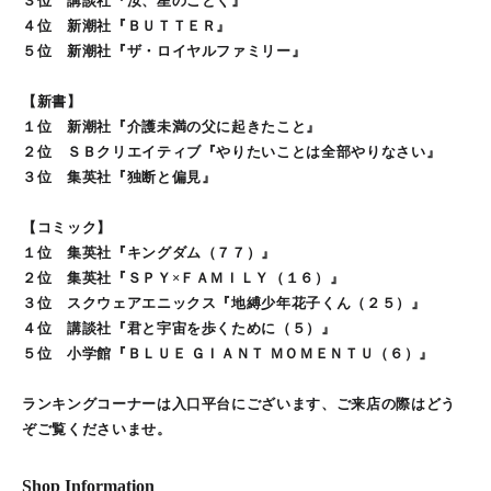
３位 講談社『汝、星のごとく』
４位 新潮社『ＢＵＴＴＥＲ』
５位 新潮社『ザ・ロイヤルファミリー』
【新書】
１位 新潮社『介護未満の父に起きたこと』
２位 ＳＢクリエイティブ『やりたいことは全部やりなさい』
３位 集英社『独断と偏見』
【コミック】
１位 集英社『キングダム（７７）』
２位 集英社『ＳＰＹ×ＦＡＭＩＬＹ（１６）』
３位 スクウェアエニックス『地縛少年花子くん（２５）』
４位 講談社『君と宇宙を歩くために（５）』
５位 小学館『ＢＬＵＥ ＧＩＡＮＴ ＭＯＭＥＮＴＵ（６）』
ランキングコーナーは入口平台にございます、ご来店の際はどう
ぞご覧くださいませ。
Shop Information