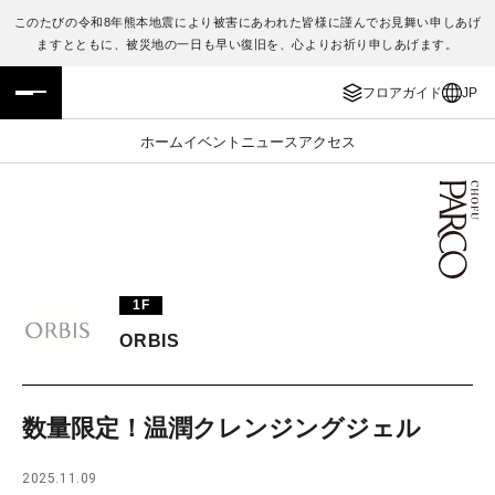
このたびの令和8年熊本地震により被害にあわれた皆様に謹んでお見舞い申しあげ
ますとともに、被災地の一日も早い復旧を、心よりお祈り申しあげます。
フロアガイド
ENGLISH
フロアガイド
JP
施設案内・アクセス
繁体字
ホーム
イベント
ニュース
アクセス
イベント・ポップアップ
簡体字
ニュース
한국어
レストラン・カフェ
ภาษาไทย
1F
TAX FREE
日本語
ORBIS
PARCOメンバーズ
数量限定！温潤クレンジングジェル
JP
2025.11.09