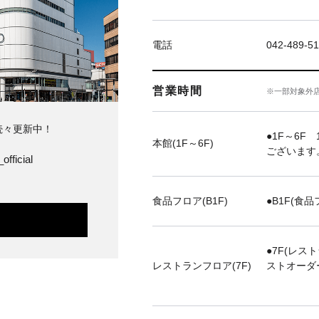
電話
042-489-51
営業時間
※一部対象外
続々更新中！
●1F～6F 
本館(1F～6F)
ございます
official
食品フロア(B1F)
●B1F(食品
●7F(レス
レストランフロア(7F)
ストオーダ