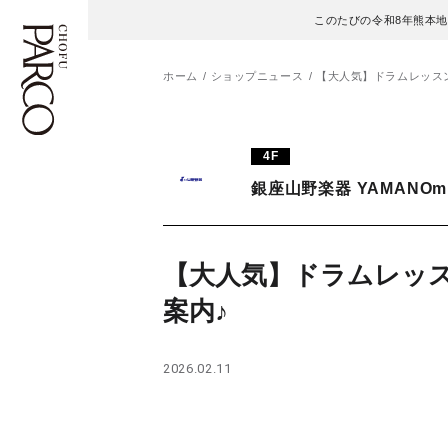
このたびの令和8年熊本
ホーム
ショップニュース
【大人気】ドラムレッス
フロアガイド
ENGLISH
4F
銀座山野楽器 YAMANOmus
施設案内・アクセス
繁体字
イベント・ポップアップ
簡体字
【大人気】ドラムレッ
ニュース
한국어
案内♪
レストラン・カフェ
ภาษาไทย
2026.02.11
TAX FREE
日本語