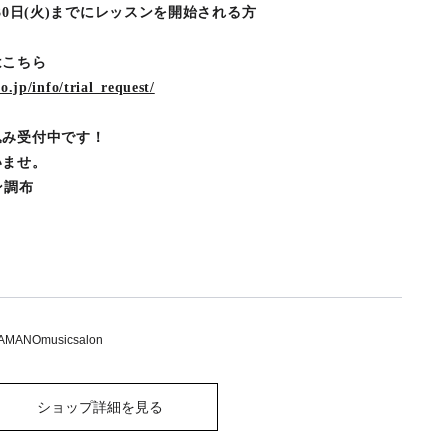
6月30日(火)までにレッスンを開始される方
はこちら
.jp/info/trial_request/
込み受付中です！
いませ。
ン調布
ANOmusicsalon
ショップ詳細を見る