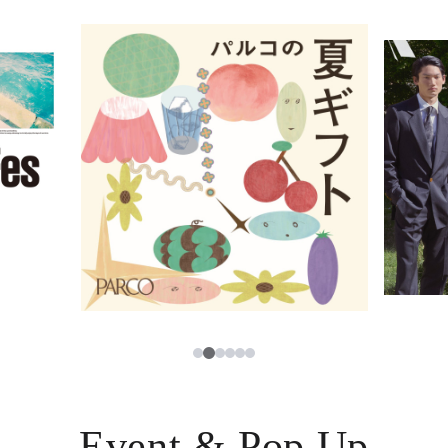
イベント・ポップアップ
簡体字
ニュース
한국어
レストラン・カフェ
ภาษาไทย
TAX FREE
日本語
PARCOメンバーズ
JP
2
1
3
4
5
6
Event & Pop Up