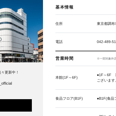
基本情報
住所
東京都調布市
電話
042-489-51
営業時間
※一部対象外
続々更新中！
●1F～6F 
本館(1F～6F)
ございます
official
食品フロア(B1F)
●B1F(食品