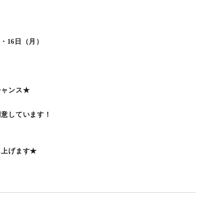
日）・16日（月）
チャンス★
用意しています！
し上げます★