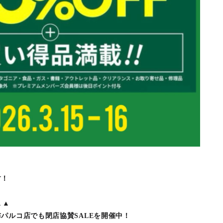
す！
▲▲
パルコ店でも閉店協賛SALEを開催中！