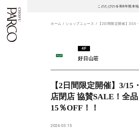
このたびの令和8年熊本
ホーム
ショップニュース
【2日間限定開催】3/15・
フロアガイド
ENGLISH
4F
好日山荘
施設案内・アクセス
繁体字
イベント・ポップアップ
簡体字
【2日間限定開催】3/15・
ニュース
한국어
店閉店 協賛SALE！全品
15％OFF！！
レストラン・カフェ
ภาษาไทย
TAX FREE
日本語
2026.03.15