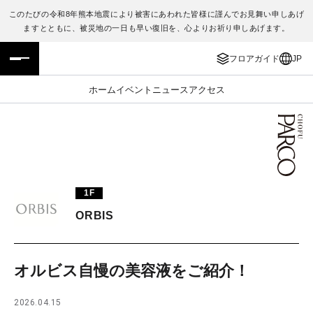
このたびの令和8年熊本地震により被害にあわれた皆様に謹んでお見舞い申しあげ
ますとともに、被災地の一日も早い復旧を、心よりお祈り申しあげます。
フロアガイド
ENGLISH
フロアガイド
JP
施設案内・アクセス
繁体字
ホーム
イベント
ニュース
アクセス
イベント・ポップアップ
簡体字
ニュース
한국어
レストラン・カフェ
ภาษาไทย
1F
TAX FREE
日本語
ORBIS
PARCOメンバーズ
オルビス自慢の美容液をご紹介！
JP
2026.04.15