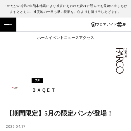
このたびの令和8年熊本地震により被害にあわれた皆様に謹んでお見舞い申しあげ
ますとともに、被災地の一日も早い復旧を、心よりお祈り申しあげます。
フロアガイド
ENGLISH
フロアガイド
JP
施設案内・アクセス
繁体字
ホーム
イベント
ニュース
アクセス
イベント・ポップアップ
簡体字
ニュース
한국어
レストラン・カフェ
ภาษาไทย
7F
TAX FREE
日本語
ＢＡＱＥＴ
PARCOメンバーズ
【期間限定】5月の限定パンが登場！
JP
2026.04.17