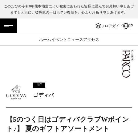
このたびの令和8年熊本地震により被害にあわれた皆様に謹んでお見舞い申しあげ
ますとともに、被災地の一日も早い復旧を、心よりお祈り申しあげます。
フロアガイド
ENGLISH
フロアガイド
JP
施設案内・アクセス
繁体字
ホーム
イベント
ニュース
アクセス
イベント・ポップアップ
簡体字
ニュース
한국어
レストラン・カフェ
ภาษาไทย
1F
TAX FREE
日本語
ゴディバ
PARCOメンバーズ
【5のつく日はゴディバクラブWポイン
ト♪】 夏のギフトアソートメント
JP