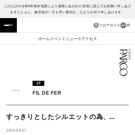
このたびの令和8年熊本地震により被害にあわれた皆様に謹んでお見舞い申しあげ
ますとともに、被災地の一日も早い復旧を、心よりお祈り申しあげます。
フロアガイド
ENGLISH
フロアガイド
JP
施設案内・アクセス
繁体字
ホーム
イベント
ニュース
アクセス
イベント・ポップアップ
簡体字
ニュース
한국어
レストラン・カフェ
ภาษาไทย
1F
TAX FREE
日本語
FIL DE FER
PARCOメンバーズ
すっきりとしたシルエットの為、...
JP
2026.04.27