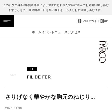
このたびの令和8年熊本地震により被害にあわれた皆様に謹んでお見舞い申しあげ
ますとともに、被災地の一日も早い復旧を、心よりお祈り申しあげます。
フロアガイド
ENGLISH
フロアガイド
JP
施設案内・アクセス
繁体字
ホーム
イベント
ニュース
アクセス
イベント・ポップアップ
簡体字
ニュース
한국어
レストラン・カフェ
ภาษาไทย
1F
TAX FREE
日本語
FIL DE FER
PARCOメンバーズ
さりげなく華やかな胸元のねじり...
JP
2026.04.30