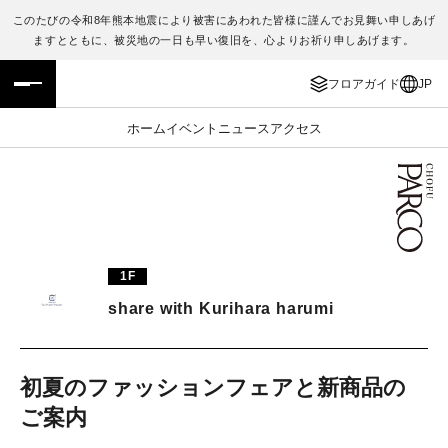
このたびの令和8年熊本地震により被害にあわれた皆様に謹んでお見舞い申しあげ
ますとともに、被災地の一日も早い復旧を、心よりお祈り申しあげます。
フロアガイド
ENGLISH
フロアガイド
JP
施設案内・アクセス
繁体字
ホーム
イベント
ニュース
アクセス
イベント・ポップアップ
簡体字
ニュース
한국어
レストラン・カフェ
ภาษาไทย
1F
TAX FREE
日本語
share with Kurihara harumi
PARCOメンバーズ
初夏のファッションフェアと新商品の
ご案内
JP